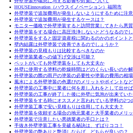
外壁塗装が喘息に与える影響や対策について
HOUSEinnovation（ハウスイノベーション）福岡市
外壁塗装で追加費用が発生しないようにするために注意
外壁塗装で追加費用が発生するケースは？
モニター価格で外壁塗装すると訪問営業してきたら悪質
外壁塗装をする場合に高圧洗浄しないとどうなるのでし
外壁塗装をすると固定資産税に関わるのかのポイントと
壁内結露は外壁塗装で改善できるのでしょうか？
外壁塗装の見積もりは比較するべきなのか
外壁塗装業者への値下げ交渉は可能？
ペットがいても外壁塗装をしても大丈夫か
外壁に使用する塗料の乾燥時間はどのくらい長いのか解
外壁塗装の際の雨戸の塗装の必要性や塗装の費用の相場
風水による外壁塗装の色選びのメリットやポイントなど
外壁塗装の工事中に業者に何を差し入れをとして出せば
外壁塗装の工事が終了した後に外壁に気泡が出来ていた
外壁塗装をする時にオススメと言われている塗料の2つ
外壁塗装工事で安い見積もりは信用しても大丈夫？
外壁塗装を依頼する場合の地元業者と大手業者のメリッ
外壁塗装で注意したい悪徳業者の手口とは？
手抜き外壁塗装工事を見破る秘訣は、ずばりココ！
外壁塗装の艶ありと艶消しならば、どちらが良いの？