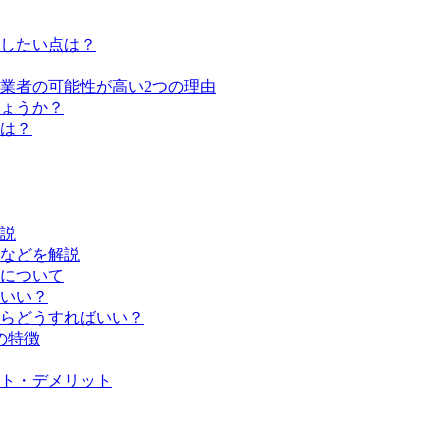
したい点は？
業者の可能性が高い2つの理由
ょうか？
は？
説
などを解説
について
いい？
らどうすればいい？
の特徴
ト・デメリット