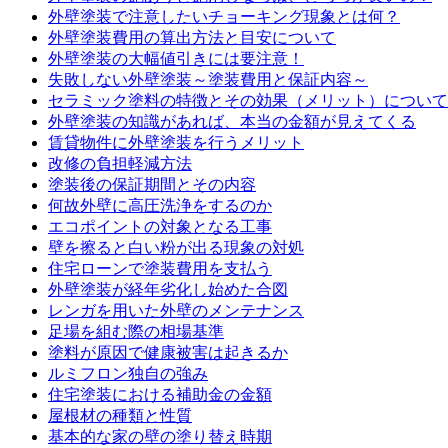
外壁塗装で注意したいチョーキング現象とは何？
外壁塗装費用の算出方法と目安について
外壁塗装の大幅値引きには要注意！
失敗しない外壁塗装～塗装費用と保証内容～
セラミック塗料の特徴とその効果（メリット）について
外壁塗装の知識があれば、本当の金額が見えてくる
賃貸物件に外壁塗装を行うメリット
改修の負担軽減方法
塗装後の保証期間とその内容
何故外壁に高圧洗浄をするのか
エコポイントの対象となる工事
壁を擦ると白い粉が出る現象の対処
住宅ローンで塗装費用を支払う
外壁塗装が経年劣化し始めた合図
レンガを用いた外壁のメンテナンス
足場を組む際の相場基準
塗料が原因で健康被害は起きるか
ルミフロン独自の強み
住宅塗装における補助金の金額
屋根材の種類と性質
基本的な家の壁の塗り替え時期