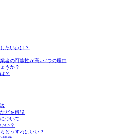
したい点は？
業者の可能性が高い2つの理由
ょうか？
は？
説
などを解説
について
いい？
らどうすればいい？