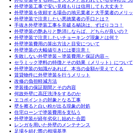
外壁塗装をする時にオススメと言われている塗料の2つ
外壁塗装工事で安い見積もりは信用しても大丈夫？
外壁塗装を依頼する場合の地元業者と大手業者のメリッ
外壁塗装で注意したい悪徳業者の手口とは？
手抜き外壁塗装工事を見破る秘訣は、ずばりココ！
外壁塗装の艶ありと艶消しならば、どちらが良いの？
外壁塗装で注意したいチョーキング現象とは何？
外壁塗装費用の算出方法と目安について
外壁塗装の大幅値引きには要注意！
失敗しない外壁塗装～塗装費用と保証内容～
セラミック塗料の特徴とその効果（メリット）について
外壁塗装の知識があれば、本当の金額が見えてくる
賃貸物件に外壁塗装を行うメリット
改修の負担軽減方法
塗装後の保証期間とその内容
何故外壁に高圧洗浄をするのか
エコポイントの対象となる工事
壁を擦ると白い粉が出る現象の対処
住宅ローンで塗装費用を支払う
外壁塗装が経年劣化し始めた合図
レンガを用いた外壁のメンテナンス
足場を組む際の相場基準