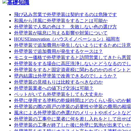
飛び込み営業で外壁塗装は契約するのは危険です
和風から洋風に外壁塗装をすることは可能か
外壁塗装で人気の色は？ 失敗しない色の選び方
外壁塗装が喘息に与える影響や対策について
HOUSEinnovation（ハウスイノベーション）福岡市
外壁塗装で追加費用が発生しないようにするために注意
外壁塗装で追加費用が発生するケースは？
モニター価格で外壁塗装すると訪問営業してきたら悪質
外壁塗装をする場合に高圧洗浄しないとどうなるのでし
外壁塗装をすると固定資産税に関わるのかのポイントと
壁内結露は外壁塗装で改善できるのでしょうか？
外壁塗装の見積もりは比較するべきなのか
外壁塗装業者への値下げ交渉は可能？
ペットがいても外壁塗装をしても大丈夫か
外壁に使用する塗料の乾燥時間はどのくらい長いのか解
外壁塗装の際の雨戸の塗装の必要性や塗装の費用の相場
風水による外壁塗装の色選びのメリットやポイントなど
外壁塗装の工事中に業者に何を差し入れをとして出せば
外壁塗装の工事が終了した後に外壁に気泡が出来ていた