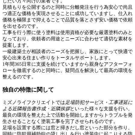
したい方々向けの業者です。
見積もりを公開するのと同時に分離発注を行う為安心で尚且
つ適正な価格を実現させることに成功していますし、仕入れ
価格を極限まで抑えることで品質を落とさず安い価格で依頼
を出せるのです。
工事を行う際に使う塗料は使用資格が必要な厳選塗料のみと
なっており、依頼者の用途とニーズに合わせて適切な素材を
提案します。
一級建築士が相談者のニーズを把握し、家族にとって快適で
安心出来る住まい作りをトータルサポートします。
1年間365日常に支援を続けていますから親身なアフターフォ
ローを徹底するのと同時に、疑問点を解決して最高の環境を
整えるのです。
独自の特徴に関して
ミズノライフクリエイトでは
足場防犯サービス・工事遅延に
よる近隣報告書作成・近隣挨拶
といった様々な支援を行い、
最良の環境を整えた上で活動を開始しますからトラブルを発
生させることなく塗装工事を完了させられるのです。
足場を設置する際には窓と掃きだし窓といった部分を作り、
同時に防犯用補助錠の貸し出しを行い塗装中に起こりえる防